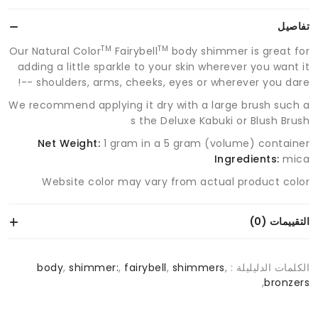
تفاصيل
TM
TM
Our Natural Color
Fairybell
body shimmer is great for
adding a little sparkle to your skin wherever you want it
-- shoulders, arms, cheeks, eyes or wherever you dare!
We recommend applying it dry with a large brush such a
s the Deluxe Kabuki or Blush Brush
Net Weight:
1 gram in a 5 gram (volume) container
Ingredients:
mica
Website color may vary from actual product color
التقييمات (0)
الكلمات الدليليلة :
,
shimmers
,
fairybell
,
shimmer:
,
body
,
bronzers